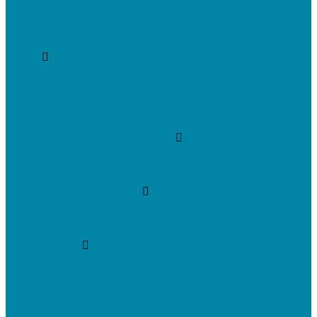
&quot;Честный знак&quot;: электронный
документооборот для маркировки
&quot;Честный знак&quot;: подбор оборудования
для маркировки
СБИС
Установка и настройка СБИС Электронная
отчетность
Подключение дополнительного абонента в
системе
Подключение к ЕГАИС АЛКОГОЛЬ
Тендерное сопровождение
Регистрация в ЕИС (ЕРУЗ)
Сопровождение торговых процедур
Оформление банковских гарантий
Электронная подпись
Установка и настройка ПО для работы с ЭП
Регистрация на торговой площадке/госпортале
Настройка и регистрация на портале ФГИС ЦС
SABY (СБИС)
SabyReport: Отчетность через интернет
SabyDocs: Электронный документооборот
SabyTrade: Поиск торгов и закупок
SabyBu: Бухгалтерия и учет
SabyProfile: Всё о компаниях и владельцах