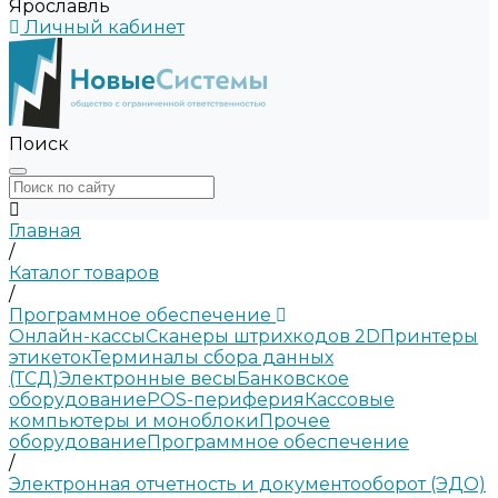
Ярославль
Личный кабинет
Поиск
Главная
/
Каталог товаров
/
Программное обеспечение
Онлайн-кассы
Сканеры штрихкодов 2D
Принтеры
этикеток
Терминалы сбора данных
(ТСД)
Электронные весы
Банковское
оборудование
POS-периферия
Кассовые
компьютеры и моноблоки
Прочее
оборудование
Программное обеспечение
/
Электронная отчетность и документооборот (ЭДО)