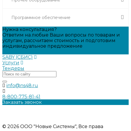
Программное обеспечение
Нужна консультация?
Ответим на любые Ваши вопросы по товарам и
услугам, рассчитаем стоимость и подготовим
индивидуальное предложение
Задать вопрос
SABY (СБИС)
Услуги
Тендеры
info@ns48.ru
8-800-775-81-41
Заказать звонок
Политика конфиденциальности
Информация на сайте носит ознакомительный характер и
не является публичной офертой
© 2026 ООО "Новые Системы", Все права