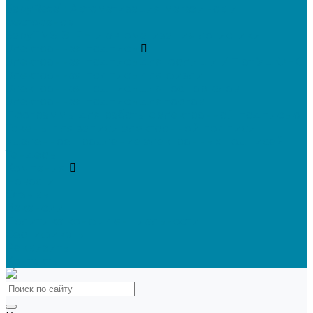
SabyRetail: Автоматизация магазинов и
ресторанов
SabyTMS: ЭтРН и автоматизация логистики
Электронная подпись
Электронная подпись для юрлиц и ИП от УЦ ФНС
Электронная подпись для физлиц
Электронная подпись для ГосПорталов
Электронная подпись для торгов
Программы для работы с электронной подписью
Токены для записи электронной подписи
Удаленное продление электронных подписей
Тендеры
Компания
Новости
Отзывы
Вакансии
Политика конфиденциальности
Сертификаты
Реквизиты
Контакты