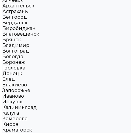
Алчевск
Архангельск
Астрахань
Белгород
Бердянск
Биробиджан
Благовещенск
Брянск
Владимир
Волгоград
Вологда
Воронеж
Горловка
Донецк
Елец
Енакиево
Запорожье
Иваново
Иркутск
Калининград
Калуга
Кемерово
Киров
Краматорск