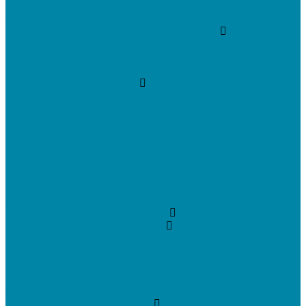
Программируемые клавиатуры
Чековая лента и этикетки
Кассовые компьютеры и моноблоки
Кассовые POS моноблоки
Кассовые POS компьютеры
Дополнительные мониторы к POS-терминалам
Прочее оборудование
Для работы с КЭП(ЭЦП) и регистрации Онлайн
касс
Намотчики этикеток
Принтеры браслетов
Ручные аппликаторы этикеток
Прайс-чекеры
Принтеры чеков
Принтеры пластиковых карт
Энкодеры магнитных карт
Программное обеспечение
ПО для розничных продаж
1C Касса
1С Розница
Frontol 6
Frontol xPOS 3
СбиС для магазина
ПО для складского учета