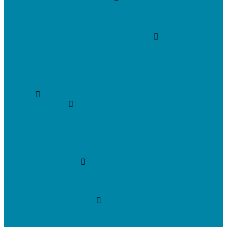
1C Розница
1С Управление торговлей
СбиС торговля, закупки и складской учет
ПО для терминалов сбора данных
DataMobile
Mobile SMARTS: ЕГАИС 3
Mobile SMARTS: Склад 15
ПО на базе решений 1С
Электронная отчетность и документооборот (ЭДО)
Услуги
Онлайн-кассы
Установка и замена фискальных накопителей
(ФН)
Подключение к Оператору фискальных данных
(ОФД)
Регистрация ККТ в ФНС России
Торговля и склад
Автоматизация розничной торговли
Автоматизация кафе и ресторанов
Автоматизация сферы услуг
Маркировка товаров
&quot;Честный знак&quot;: подключение к
системе маркировки