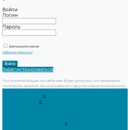
Войти
Логин
Пароль
Запомнить меня
Забыли пароль?
Зарегистрироваться
После регистрации на сайте вам будет доступно отслеживание
состояния заказов, личный кабинет и другие новые возможности
...
Каталог товаров
Онлайн-кассы
Смарт-терминалы (сенсорные)
Фискальные регистраторы
Кнопочные кассы
Сканеры штрихкодов 2D
Проводные сканеры