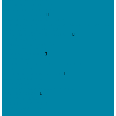
Беспроводные сканеры
Стационарные сканеры
Принтеры этикеток
Бюджетные термопринтеры
Профессиональные термотрансферные принтеры
Промышленные принтеры
Терминалы сбора данных (ТСД)
Бюджетные ТСД
Профессиональные ТСД
Промышленные ТСД
Электронные весы
Торговые весы
Фасовочные весы с печатью этикеток
Напольные весы
Банковское оборудование
Детекторы банкнот
Счетчики банкнот
Счетчики и сортировщики монет
POS-периферия
Мониторы кассиров
Дисплеи покупателя
Денежные ящики
Считыватели магнитных карт