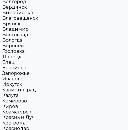
Белгород
Бердянск
Биробиджан
Благовещенск
Брянск
Владимир
Волгоград
Вологда
Воронеж
Горловка
Донецк
Елец
Енакиево
Запорожье
Иваново
Иркутск
Калининград
Калуга
Кемерово
Киров
Краматорск
Красный Луч
Кострома
Краснодар