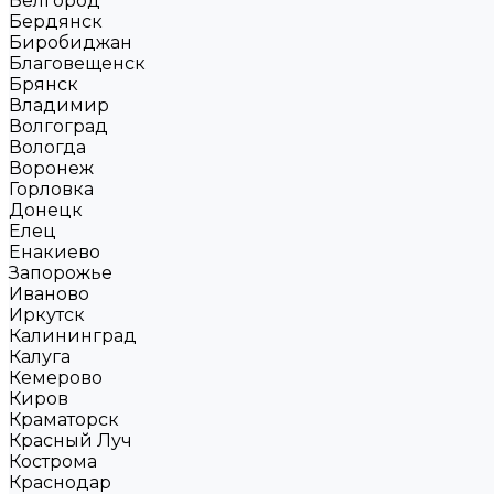
Белгород
Бердянск
Биробиджан
Благовещенск
Брянск
Владимир
Волгоград
Вологда
Воронеж
Горловка
Донецк
Елец
Енакиево
Запорожье
Иваново
Иркутск
Калининград
Калуга
Кемерово
Киров
Краматорск
Красный Луч
Кострома
Краснодар