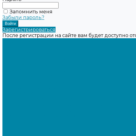
Запомнить меня
Забыли пароль?
Зарегистрироваться
После регистрации на сайте вам будет доступно о
Каталог товаров
Онлайн-кассы
Смарт-терминалы (сенсорные)
Фискальные регистраторы
Кнопочные кассы
Сканеры штрихкодов 2D
Проводные сканеры
Беспроводные сканеры
Стационарные сканеры
Принтеры этикеток
Бюджетные термопринтеры
Профессиональные термотрансферные принтеры
Промышленные принтеры
Терминалы сбора данных (ТСД)
Бюджетные ТСД
Профессиональные ТСД
Промышленные ТСД